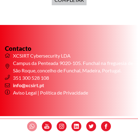
Contacto
XCSIRT Cybersecurity LDA
Campus da Penteada 9020-105. Funchal na freguesia de
São Roque, concelho de Funchal, Madeira, Portugal.
351 300 528 108
i
nfo@xcsirt.pt
Aviso Legal
|
Política de Privacidade