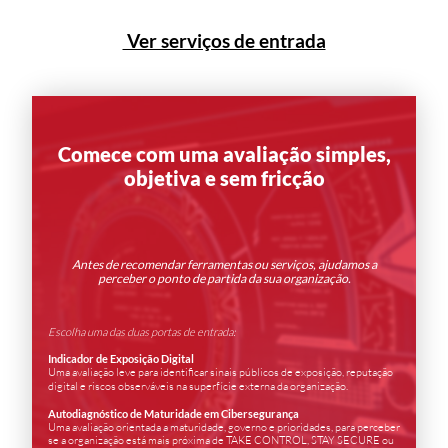
Ver serviços de entrada
Comece com uma avaliação simples,
objetiva e sem fricção
Antes de recomendar ferramentas ou serviços, ajudamos a
perceber o ponto de partida da sua organização.
Escolha uma das duas portas de entrada:
Indicador de Exposição Digital
Uma avaliação leve para identificar sinais públicos de exposição, reputação
digital e riscos observáveis na superfície externa da organização.
Autodiagnóstico de Maturidade em Cibersegurança
Uma avaliação orientada a maturidade, governo e prioridades, para perceber
se a organização está mais próxima de TAKE CONTROL, STAY SECURE ou